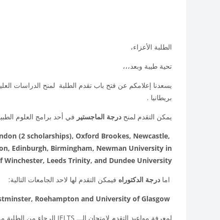
الطلبة الأعزاء،
تحية طيبة وبعد،،،
يسعدنا إعلامكم عن فتح باب تقدم الطلبة لمنح الدراسات العليا
بريطانيا
.
يمكن التقدم لمنح
درجة الماجستير
في أحد برامج العلوم الطبيعي
ondon (2 scholarships), Oxford Brookes, Newcastle,
don, Edinburgh, Birmingham, Newman University in
 Winchester, Leeds Trinity, and Dundee University,
اما
درجة الدكتوراه
فيمكن التقدم لها لاحد الجامعات التالية:
stminster, Roehampton and
University of Glasgow
لمعرفة مواعيد التقدم لامتحان الـــ
IELTS
الرجاء من الطلبة مر