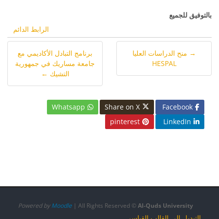
بالتوفيق للجميع
الرابط الدائم
→ منح الدراسات العليا
برنامج التبادل الأكاديمي مع
HESPAL
جامعة مساريك في جمهورية
التشيك ←
Whatsapp
Share on X
Facebook
pinterest
LinkedIn
الكتل
الكتل
الكتل
الكتل
Powered by
Moodle
| All Rights Reserved ©
Al-Quds University
التبديل إلى القالب القياسي