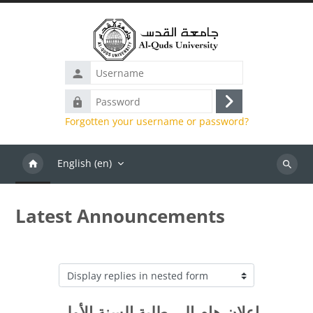
Skip to main content
Username
Password
Log
Forgotten your username or password?
in
English ‎(en)‎
Search
Latest Announcements
Display mode
إعلان هام إلى طلبة السنة الأولى