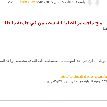
عدد الردود: 0
بواسطة
الثلاثاء، 19 مايو 2015، 9:48 AM
Admin User
-
منح ماجستير للطلبة الفلسطينيين في جامعة مالطا
ما
هو موظف اداري في احد
المؤسسات الفلسطينية ذات العلاقة بتخصصه او أحد المن
https://foreignaffairscms.gov.m
كاديمية الدولية من خلال البريد الاليكتروني