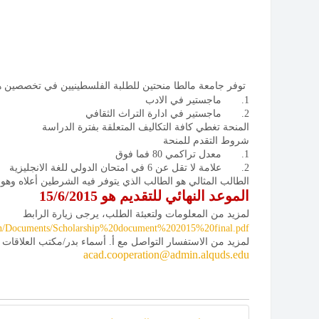
توفر جامعة مالطا منحتين للطلبة
الفلسطينيين في تخصصين ه
1. ماجستير في الادب
2. ماجستير في ادارة التراث الثقافي
المنحة تغطي كافة التكاليف المتعلقة بفترة الدراسة
شروط التقدم للمنحة
1.
معدل تراكمي 80 فما فوق
2. علامة لا تقل عن 6 في امتحان الدولي للغة الانجليزية
الطالب المثالي هو الطالب الذي يتوفر فيه الشرطين أعلاه و
الموعد النهائي للتقديم هو 15/6/2015
لمزيد من المعلومات ولتعبئة الطلب، يرجى زيارة الرابط
t/en/Documents/Scholarship%20document%202015%20final.pdf
لمزيد من الاستفسار التواصل مع أ. أسماء بدر/مكتب العلاقات الأ
acad.cooperation@admin.alquds.edu