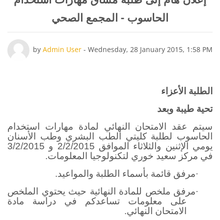
الحاسوب - المجمع الصحي
Number of replies: 0
by
Admin User
-
Wednesday, 28 January 2015, 1:58 PM
الطلبة الأعزاء
تحية طيبة وبعد
سيتم عقد الامتحان النهائي لمادة مهارات استخدام
الحاسوب لطلبة كليتي الطب البشري وطب الأسنان
يومي الإثنين والثلاثاء الموافق 2/2/2015 و 3/2/2015
في مركز سعيد خوري لتكنولوجيا المعلومات.
·
مرفق قائمة بأسماء الطلبة والمواعيد.
·
مرفق ملخص للمادة النهائية حيث يحتوي الملخص
على معلومات تساعدكم في دراسة مادة
الامتحان النهائي
.